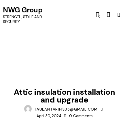
NWG Group
STRENGTH, STYLE AND
0
SECURITY
ROOFS
Attic insulation installation
and upgrade
TAULANTARIFI305@GMAIL.COM
April 30, 2024
0
Comments