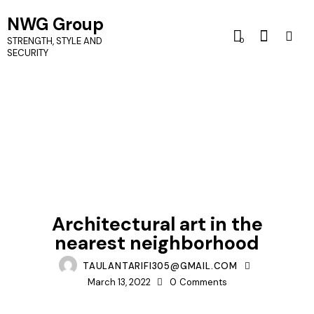
NWG Group
STRENGTH, STYLE AND
0
SECURITY
IDEAS
Architectural art in the
nearest neighborhood
TAULANTARIFI305@GMAIL.COM
March 13, 2022
0
Comments