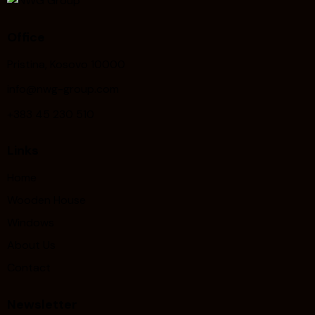
Office
Pristina, Kosovo 10000
info@nwg-group.com
+383 45 230 510
Links
Home
Wooden House
Windows
About Us
Contact
Newsletter