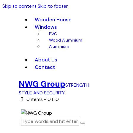
Skip to content
Skip to footer
Wooden House
Windows
PVC
Wood Aluminium
Aluminium
About Us
Contact
NWG Group
STRENGTH,
STYLE AND SECURITY
0 items
-
0 L
0