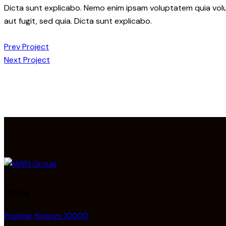
Dicta sunt explicabo. Nemo enim ipsam voluptatem quia volu
aut fugit, sed quia. Dicta sunt explicabo.
Post
Prev Project
Next Project
navigation
Office
Pristina, Kosovo 10000