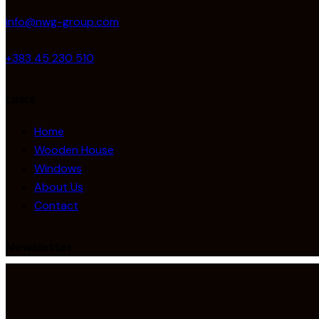
info@nwg-group.com
+383 45 230 510
Links
Home
Wooden House
Windows
About Us
Contact
Newsletter