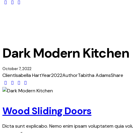
Dark Modern Kitchen
October 7, 2022
Client
Isabella Hart
Year
2022
Author
Tabitha Adams
Share
Wood Sliding Doors
Dicta sunt explicabo. Nemo enim ipsam voluptatem quia volup