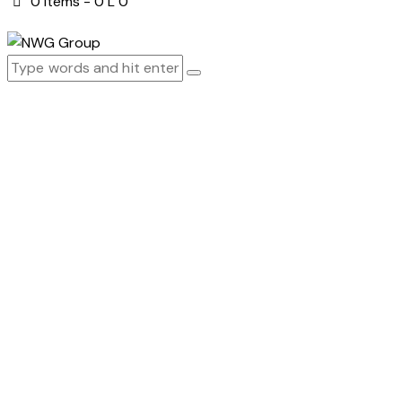
0 items
-
0 L
0